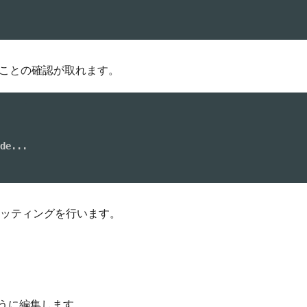
ることの確認が取れます。
de...

のセッティングを行います。
うに編集します。