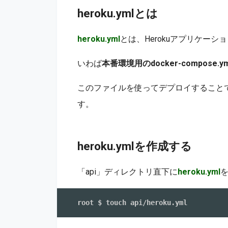
heroku.ymlとは
heroku.yml
とは、Herokuアプリケー
いわば
本番環境用のdocker-compose.ym
このファイルを使ってデプロイすることで、
す。
heroku.ymlを作成する
「api」ディレクトリ直下に
heroku.yml