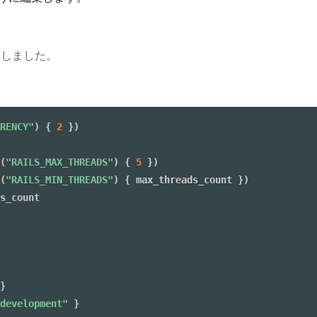
加しました。
RENCY"
)
{
2
}
)
(
"RAILS_MAX_THREADS"
)
{
5
}
)
(
"RAILS_MIN_THREADS"
)
{
 max_threads_count 
}
)
s_count

}
development"
}