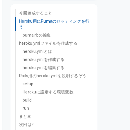
今回達成すること
Heroku用にPumaのセッティングを行
う
puma.rbの編集
heroku.ymlファイルを作成する
heroku.ymlとは
heroku.ymlを作成する
heroku.ymlを編集する
Rails用のheroku.ymlを説明するぞう
setup
Herokuに設定する環境変数
build
run
まとめ
次回は?