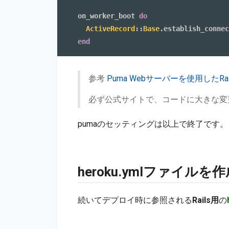
on_worker_boot 
do
ActiveRecord
:
:
Base
.
end
参考
Puma Webサーバーを使用したRa
必ず公式サイトで、コードに大きな変
pumaのセッティングは以上で終了です。
heroku.ymlファイルを
続いてデプロイ時に参照される
Rails用
の