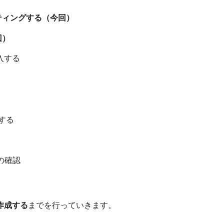
ッティングする（今回）
回）
導入する
る
化する
ンの確認
を作成する
までを行っていきます。