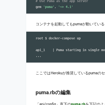
# Use Puma as the app server
gem 
'puma'
,
'~> 4.1'
コンテナを起動してもpumaが動いてい
root $ docker-compose up

api_1    | Puma starting in single mo
ここではHerokuが推奨しているpuma
puma.rbの編集
「api/config」直下の
puma.rb
を下記のよ