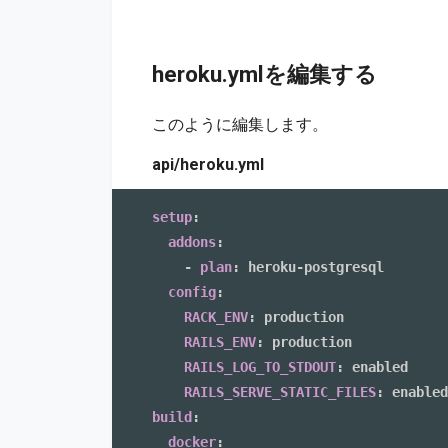
heroku.ymlを編集する
このように編集します。
api/heroku.yml
setup
:
addons
:
-
plan
:
 heroku
-
postgresql

config
:
RACK_ENV
:
 production

RAILS_ENV
:
 production

RAILS_LOG_TO_STDOUT
:
 enabled

RAILS_SERVE_STATIC_FILES
:
build
:
docker
: