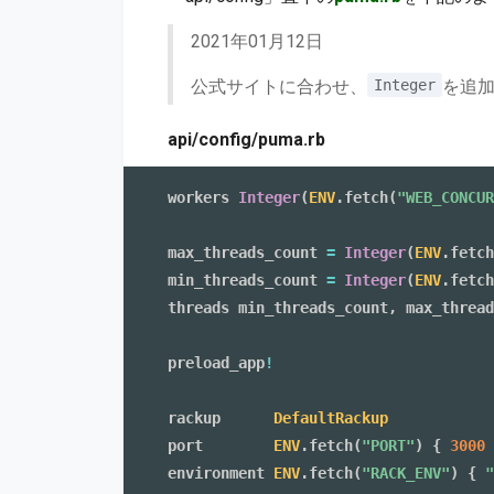
2021年01月12日
公式サイトに合わせ、
を追
Integer
api/config/puma.rb
workers 
Integer
(
ENV
.
fetch
(
"WEB_CONCUR
max_threads_count 
=
Integer
(
ENV
.
fetch
min_threads_count 
=
Integer
(
ENV
.
fetch
threads min_threads_count
,
 max_thread
preload_app
!
rackup      
DefaultRackup
port        
ENV
.
fetch
(
"PORT"
)
{
3000
environment 
ENV
.
fetch
(
"RACK_ENV"
)
{
"