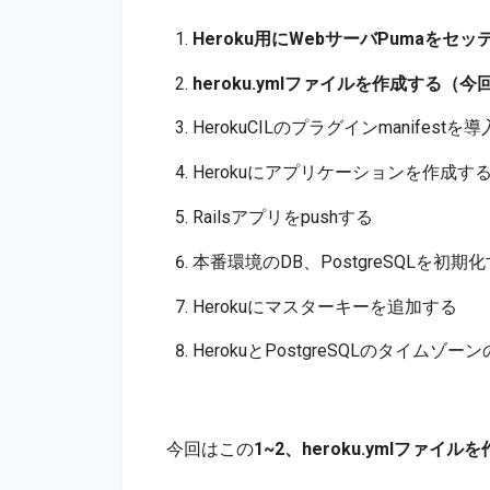
Heroku用にWebサーバPumaをセ
heroku.ymlファイルを作成する（今
HerokuCILのプラグインmanifestを
Herokuにアプリケーションを作成す
Railsアプリをpushする
本番環境のDB、PostgreSQLを初期
Herokuにマスターキーを追加する
HerokuとPostgreSQLのタイムゾー
今回はこの
1~2、heroku.ymlファイル