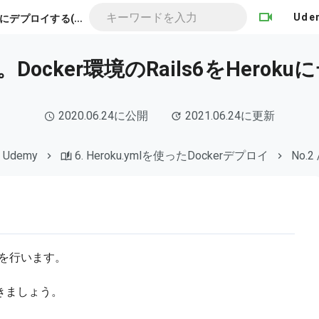
h
eroku.yml解説編。Docker環境のRails6をHerokuにデプロイする(1/2)
Ude
編。Docker環境のRails6をHerok
2020.06.24に公開
2021.06.24に更新
Udemy
6. Heroku.ymlを使ったDockerデプロイ
No.2 
準備を行います。
きましょう。