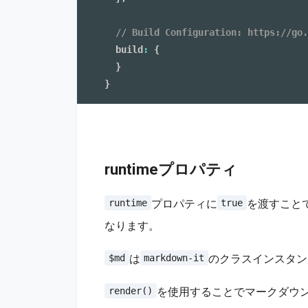
// Build Configuration: https://go.
  build
:
{
}
}
runtimeプロパティ
プロパティに
を渡すことで
runtime
true
なります。
は
のクラスインスタン
$md
markdown-it
を使用することでマークダウン
render()