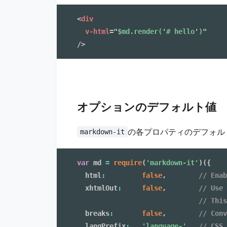
<
div
v-html
=
"
$md.render(
'
# hello
'
)
"
/>
オプションのデフォルト値
の各プロパティのデフォル
markdown-it
var
 md 
=
require
(
'markdown-it'
)
(
{
  html
:
false
,
// Enab
  xhtmlOut
:
false
,
// Use 
// This
  breaks
:
false
,
// Conv
  langPrefix
:
'language-'
,
// CSS 