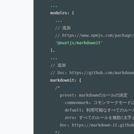
...
  modules
:
[
...
// 追加
// https://www.npmjs.com/package/
'@nuxtjs/markdownit'
]
,
...
// 追加
// Doc: https://github.com/markdown
  markdownit
:
{
/*

      preset: markdownのルールの決定

        commonmark: コモンマークモード
        default: 利用可能なすべてのルールが
        zero: すべてのルールを無効
      Doc: https://markdown-it.github
    */