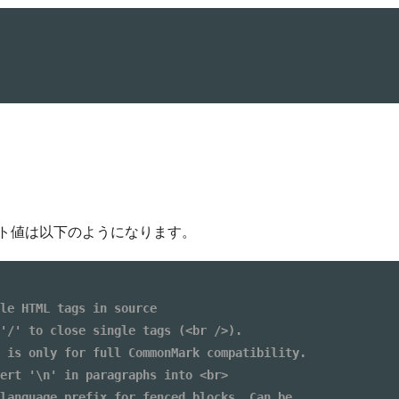
ト値は以下のようになります。
le HTML tags in source
'/' to close single tags (<br />).
 is only for full CommonMark compatibility.
ert '\n' in paragraphs into <br>
language prefix for fenced blocks. Can be