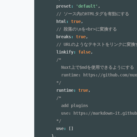
    preset
:
'default'
,
// ソース内のHTMLタグを有効にする
    html
:
true
,
// 段落の\nを<br>に変換する
    breaks
:
true
,
// URLのようなテキストをリンクに変換
    linkify
:
false
,
/*

      Nuxt上で$mdを使用できるようにする

      runtime: https://github.com/nux
    */
    runtime
:
true
,
/*

      add plugins

      use: https://markdown-it.github
    */
    use
:
[
]
}
,