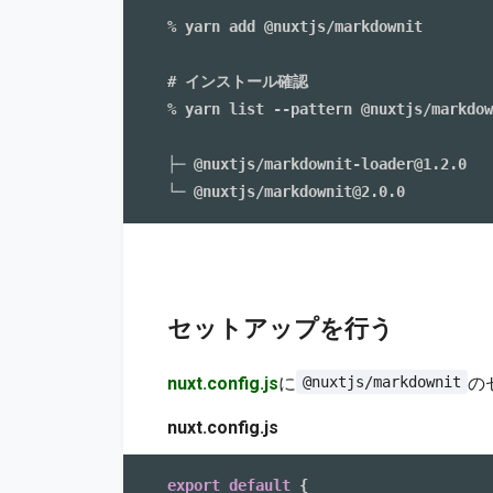
% yarn add @nuxtjs/markdownit

# インストール確認

% yarn list --pattern @nuxtjs/markdow
├─ @nuxtjs/markdownit-loader@1.2.0

セットアップを行う
nuxt.config.js
に
の
@nuxtjs/markdownit
nuxt.config.js
export
default
{