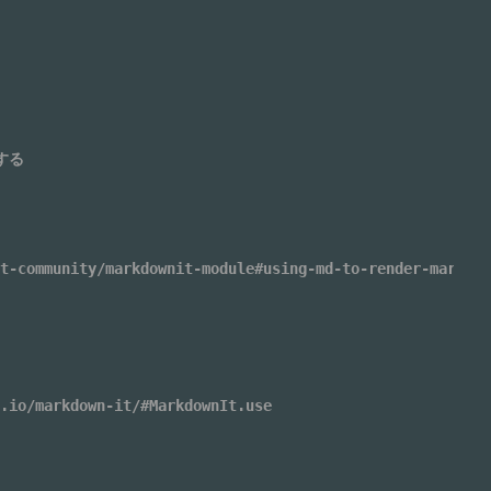
する
t-community/markdownit-module#using-md-to-render-markdow
.io/markdown-it/#MarkdownIt.use
