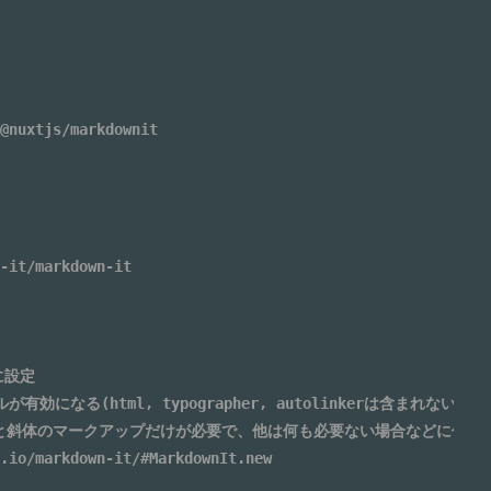
@nuxtjs/markdownit
-it/markdown-it
に設定

有効になる(html, typographer, autolinkerは含まれない)

(太字と斜体のマークアップだけが必要で、他は何も必要ない場合などに使用)

.io/markdown-it/#MarkdownIt.new
