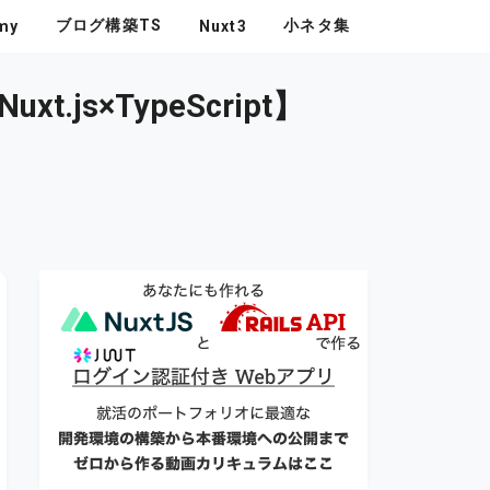
ブログ構築TS
小ネタ集
my
Nuxt3
.js×TypeScript】