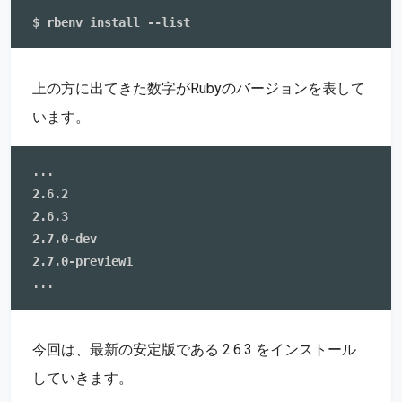
上の方に出てきた数字がRubyのバージョンを表して
います。
...

2.6.2

2.6.3

2.7.0-dev

2.7.0-preview1

今回は、最新の安定版である 2.6.3 をインストール
していきます。