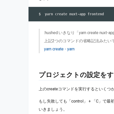
:hushed:いきなり「yarn create n
上記2つのコマンドの省略記法みたい
yarn create - yarn
プロジェクトの設定をす
上のcreateコマンドを実行するといく
もし失敗しても「control」 + 「C
いきましょう。