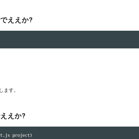
でええか?
押します。
ええか?