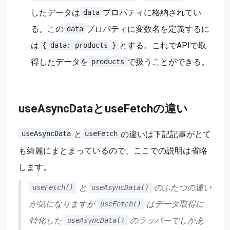
したデータは
プロパティに格納されてい
data
る。この
プロパティに変数名を定義するに
data
は
とする。これでAPIで取
{ data: products }
得したデータを
で扱うことができる。
products
useAsyncDataとuseFetchの違い
と
の違いは下記記事がとて
useAsyncData
useFetch
も綺麗にまとまっているので、ここでの説明は省略
します。
と
のふたつの違い
useFetch()
useAsyncData()
が気になりますが
はデータ取得に
useFetch()
特化した
のラッパーでしかあ
useAsyncData()