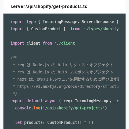
server/api/shopify/get-products.ts
import
type
{
 IncomingMessage
,
 ServerResponse 
}
fro
import
{
 CustomProduct 
}
from
'~/types/shopify'
import
 client 
from
'./client'
/**

 * req は Node.js の http リクエストオブジェクト

 * res は Node.js の http レスポンスオブジェクト

 * next は、次のミドルウェアを起動するために呼び出す関数

 * https://v3.nuxtjs.org/docs/directory-structure/nu
 */
export
default
async
(
_req
:
 IncomingMessage
,
 _res
:
 
console
.
log
(
'/api/shopify/get-projects'
)
let
 products
:
 CustomProduct
[
]
=
[
]