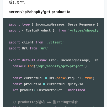
成します。
server/api/shopify/get-product.ts
import
type
{
 IncomingMessage
,
 ServerResponse 
}
fro
import
{
 CustomProduct 
}
from
'~/types/shopify'
import
 client 
from
'./client'
import
 Url 
from
'url'
export
default
async
(
req
:
 IncomingMessage
,
 _res
:
 S
console
.
log
(
'/api/shopify/get-project'
)
const
 currentUrl 
=
 Url
.
parse
(
req
.
url
,
true
)
const
 productId 
=
 currentUrl
.
query
.
id

let
 product
:
 CustomProduct 
|
undefined
// productIdが存在 && 型stringの場合