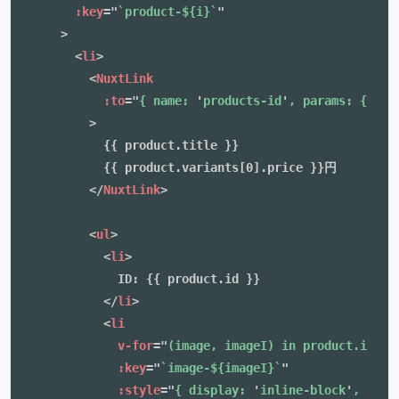
:key
=
"
`product-${i}`
"
>
<
li
>
<
NuxtLink
:to
=
"
{ name: 
'
products-id
'
, params: { id:
>
          {{ product.title }}

          {{ product.variants[0].price }}円

</
NuxtLink
>
<
ul
>
<
li
>
            ID: {{ product.id }}

</
li
>
<
li
v-for
=
"
(image, imageI) in product.image
:key
=
"
`image-${imageI}`
"
:style
=
"
{ display: 
'
inline-block
'
, marg