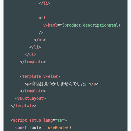
</
li
>
<
li
v-html
=
"
(product.descriptionHtml)
"
/>
</
ul
>
</
li
>
</
ul
>
</
template
>
<
template
v-else
>
<
p
>
商品は見つかりませんでした。
</
p
>
</
template
>
</
NuxtLayout
>
</
template
>
<
script
setup
lang
=
"
ts
"
>
const
 route 
=
useRoute
(
)