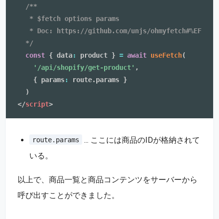
/**

   * $fetch options params

   * Doc: https://github.com/unjs/ohmyfetch#%EF%B8%8
  */
const
{
 data
:
 product 
}
=
await
useFetch
(
'/api/shopify/get-product'
,
{
 params
:
 route
.
params 
}
)
</
script
>
... ここには商品のIDが格納されて
route.params
いる。
以上で、商品一覧と商品コンテンツをサーバーから
呼び出すことができました。