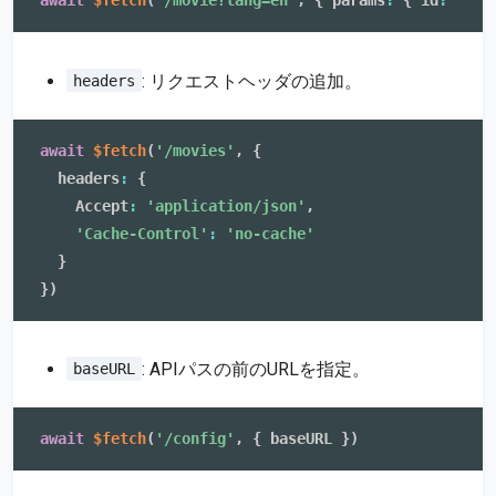
await
$fetch
(
'/movie?lang=en'
,
{
 params
:
{
 id
:
123
: リクエストヘッダの追加。
headers
await
$fetch
(
'/movies'
,
{
  headers
:
{
    Accept
:
'application/json'
,
'Cache-Control'
:
'no-cache'
}
}
)
: APIパスの前のURLを指定。
baseURL
await
$fetch
(
'/config'
,
{
 baseURL 
}
)