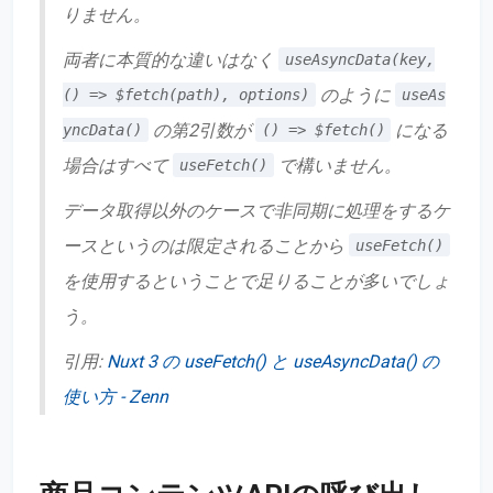
りません。
両者に本質的な違いはなく
useAsyncData(key,
のように
() => $fetch(path), options)
useAs
の第2引数が
になる
yncData()
() => $fetch()
場合はすべて
で構いません。
useFetch()
データ取得以外のケースで非同期に処理をするケ
ースというのは限定されることから
useFetch()
を使用するということで足りることが多いでしょ
う。
引用:
Nuxt 3 の useFetch() と useAsyncData() の
使い方 - Zenn