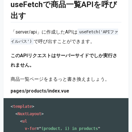
useFetchで商品一覧APIを呼び
出す
「server/api」に作成したAPIは
useFetch('APIファ
で呼び出すことができます。
イルパス')
このAPIリクエストはサーバーサイドでしか実行さ
れません。
商品一覧ページをまるっと書き換えましょう。
pages/products/index.vue
<
template
>
<
NuxtLayout
>
<
ul
v-for
=
"
(product, i) in products
"