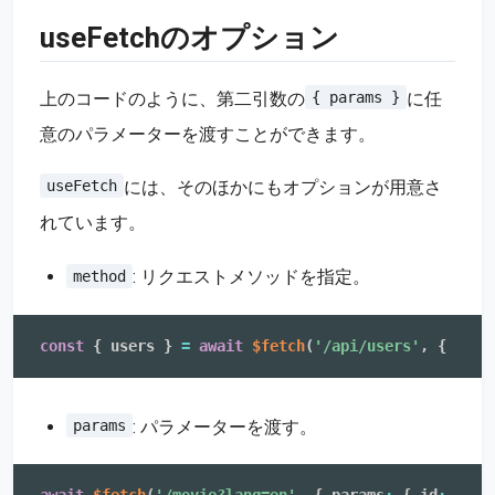
useFetchのオプション
上のコードのように、第二引数の
に任
{ params }
意のパラメーターを渡すことができます。
には、そのほかにもオプションが用意さ
useFetch
れています。
: リクエストメソッドを指定。
method
const
{
 users 
}
=
await
$fetch
(
'/api/users'
,
{
 meth
: パラメーターを渡す。
params