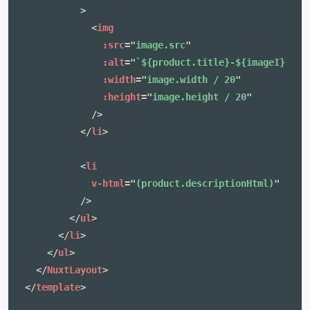
>
<
img
:src
=
"
image.src
"
:alt
=
"
`${product.title}-${imageI}`
"
:width
=
"
image.width / 20
"
:height
=
"
image.height / 20
"
/>
</
li
>
<
li
v-html
=
"
(product.descriptionHtml)
"
/>
</
ul
>
</
li
>
</
ul
>
</
NuxtLayout
>
</
template
>