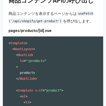
商品コンテンツAPIの呼び出し
商品コンテンツを表示するページからは
useFetch
を呼び出します。
('/api/shopify/get-product')
pages/products/[id].vue
<
template
>
<
NuxtLayout
>
<
NuxtLink
to
=
"
/products
"
>
      products

</
NuxtLink
>
<
template
v-if
=
"
product
"
>
<
ul
>
<
li
>