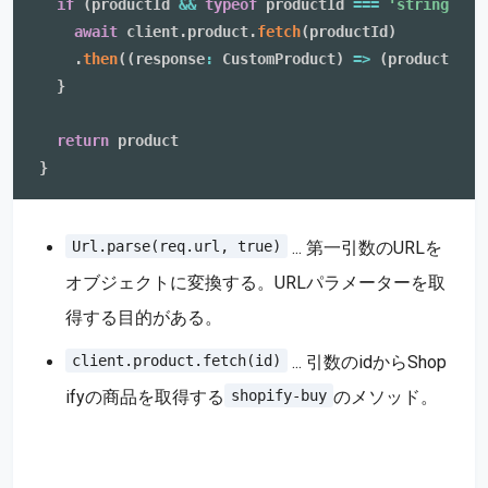
if
(
productId 
&&
typeof
 productId 
===
'string'
)
{
await
 client
.
product
.
fetch
(
productId
)
.
then
(
(
response
:
 CustomProduct
)
=>
(
product 
=
 r
}
return
}
... 第一引数のURLを
Url.parse(req.url, true)
オブジェクトに変換する。URLパラメーターを取
得する目的がある。
... 引数のidからShop
client.product.fetch(id)
ifyの商品を取得する
のメソッド。
shopify-buy