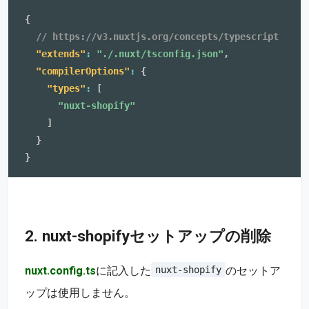
{
// https://v3.nuxtjs.org/concepts/typescript
"extends"
:
"./.nuxt/tsconfig.json"
,
"compilerOptions"
:
{
"types"
:
[
"nuxt-shopify"
]
}
}
2. nuxt-shopifyセットアップの削除
nuxt.config.ts
に記入した
のセットア
nuxt-shopify
ップは使用しません。