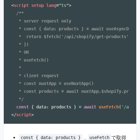
<
script
setup
lang
=
"
ts
"
>
/**

   * server request only

   * const { data: products } = await useAsyncData('
   *  return $fetch('/api/shopify/get-products')

   * })

   * OR

   * useFetch()

   * 

   * client request

   * const nuxtApp = useNuxtApp()

   * const products = await nuxtApp.$shopify.product
   */
const
{
 data
:
 products 
}
=
await
useFetch
(
'/api/s
</
script
>
...
で取得
const { data: products }
useFetch