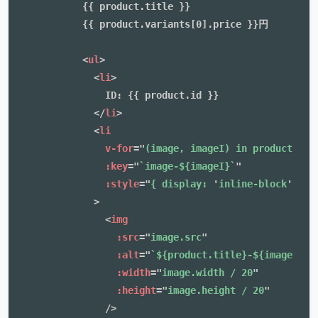
          {{ product.title }}

          {{ product.variants[0].price }}円

<
ul
>
<
li
>
              ID: {{ product.id }}

</
li
>
<
li
v-for
=
"
(image, imageI) in product.ima
:key
=
"
`image-${imageI}`
"
:style
=
"
{ display: 
'
inline-block
'
, ma
>
<
img
:src
=
"
image.src
"
:alt
=
"
`${product.title}-${imageI}`
"
:width
=
"
image.width / 20
"
:height
=
"
image.height / 20
"
/>