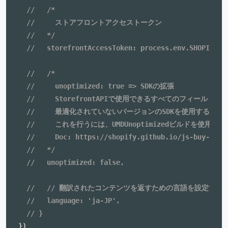
//   /*
//     ストアフロントアクセストークン
//   */
//   storefrontAccessToken: process.env.SHOPIFY_A
//   /*
//     unoptimized: true => SDKの拡張
//     StorefrontAPIで使用できるすべてのフィール
//     最適化されていないバージョンのSDKを使用する
//     これを行うには、UMDUnoptimizedビルドを使用し
//     Doc: https://shopify.github.io/js-buy-sdk/
//   */
//   unoptimized: false,
//   // 翻訳されたコンテンツを返すための言語を設定する
//   language: 'ja-JP',
// }
}
)