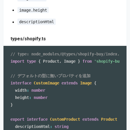
image.height
descriptionHtml
types/shopify.ts
// type: node_modules/@types/shopify-buy/index.d.ts
import
type
{
 Product
,
 Image 
}
from
'shopify-buy'
// デフォルトの型に無いプロパティを追加
interface
CustomImage
extends
Image
{
  width
:
number
  height
:
number
}
export
interface
CustomProduct
extends
Product
{
  descriptionHtml
:
string