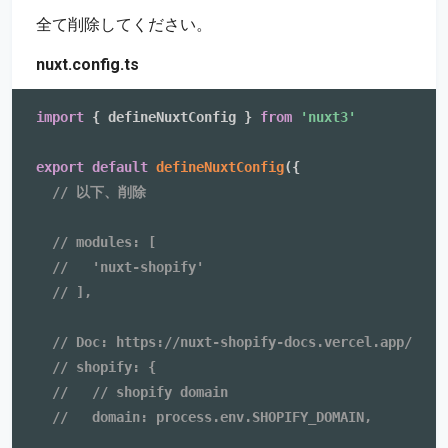
全て削除してください。
nuxt.config.ts
import
{
 defineNuxtConfig 
}
from
'nuxt3'
export
default
defineNuxtConfig
(
{
// 以下、削除
// modules: [
//   'nuxt-shopify'
// ],
// Doc: https://nuxt-shopify-docs.vercel.app/
// shopify: {
//   // shopify domain
//   domain: process.env.SHOPIFY_DOMAIN,