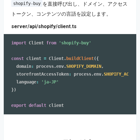
を直接呼び出し、ドメイン、アクセス
shopify-buy
トークン、コンテンツの言語を設定します。
server/api/shopify/client.ts
import
 Client 
from
'shopify-buy'
const
 client 
=
 Client
.
buildClient
(
{
  domain
:
 process
.
env
.
SHOPIFY_DOMAIN
,
  storefrontAccessToken
:
 process
.
env
.
SHOPIFY_ACCESS
  language
:
'ja-JP'
}
)
export
default