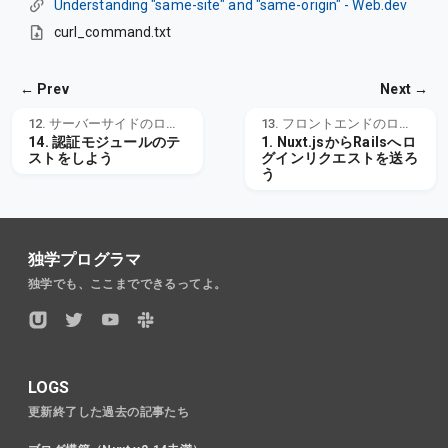
Understanding "same-site" and "same-origin" - Web.dev
curl_command.txt
← Prev
Next →
12. サーバーサイドのログイン認証
13. フロントエンドのログイン認証
14. 認証モジュールのテ
1. Nuxt.jsからRailsへロ
ストをしよう
グインリクエストを送ろ
う
独学プログラマ
独学でも、ここまでできるってよ。
LOGS
更新終了した過去の記事たち