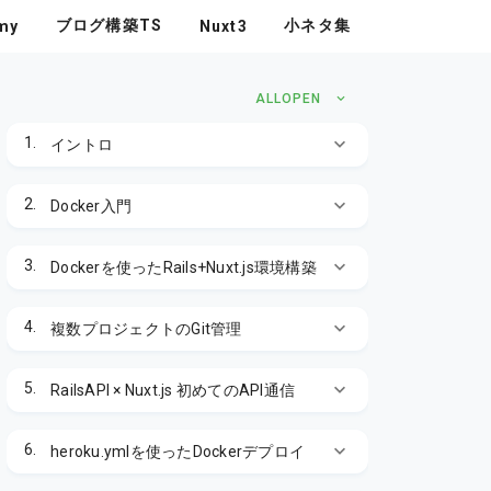
ブログ構築TS
小ネタ集
my
Nuxt3
ALLOPEN
1.
イントロ
2.
Docker入門
3.
Dockerを使ったRails+Nuxt.js環境構築
4.
複数プロジェクトのGit管理
5.
RailsAPI × Nuxt.js 初めてのAPI通信
6.
heroku.ymlを使ったDockerデプロイ