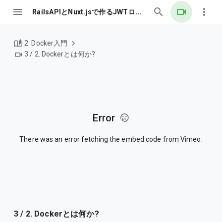
RailsAPIとNuxt.jsで作るJWTログイン認証
2. Docker入門
3 / 2. Dockerとは何か?
Error
There was an error fetching the embed code from Vimeo.
3 / 2. Dockerとは何か?